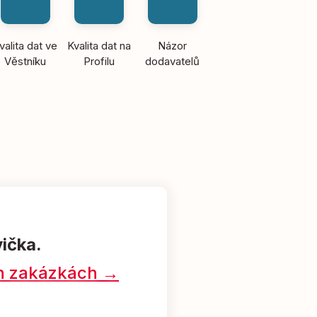
valita dat ve
Kvalita dat na
Názor
Věstníku
Profilu
dodavatelů
vička.
ých zakázkách →