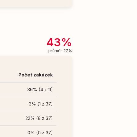
43%
průměr 27%
Počet zakázek
36% (4 z 11)
3% (1 z 37)
22% (8 z 37)
0% (0 z 37)