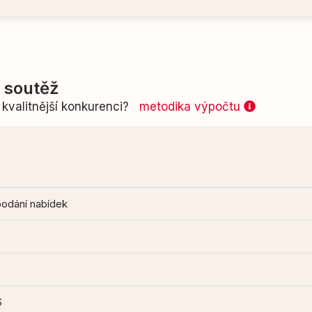
í soutěž
kvalitnější konkurenci?
metodika výpočtu
podání nabídek
S