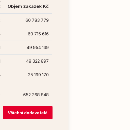
k
Objem zakázek Kč
2
60 783 779
4
60 715 616
1
49 954 139
1
48 322 897
4
35 199 170
0
652 368 848
Všichni dodavatelé