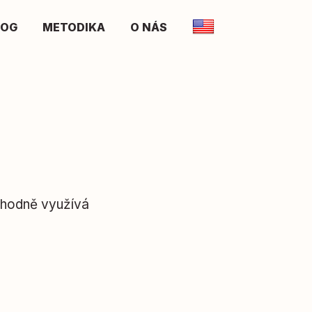
LOG
METODIKA
O NÁS
vhodně využívá