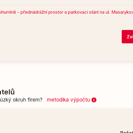
ohumíně - přednádrážní prostor a parkovací stání na ul. Masaryko
Zo
telů
n úzký okruh firem?
metodika výpočtu
Poče