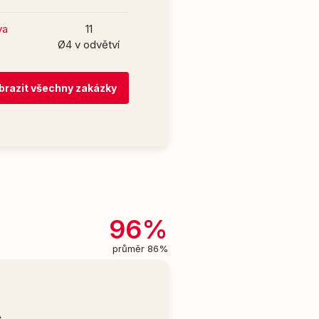
va
11
Ø4 v odvětví
brazit všechny zakázky
96%
průměr 86%
t