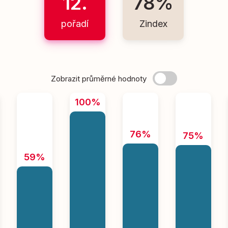
12.
78%
pořadí
Zindex
Zobrazit průměrné hodnoty
100%
76%
75%
59%