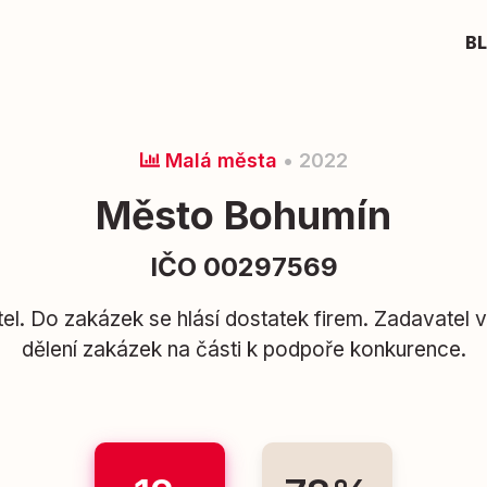
B
Malá města
• 2022
Město Bohumín
IČO 00297569
l. Do zakázek se hlásí dostatek firem. Zadavatel 
dělení zakázek na části k podpoře konkurence.