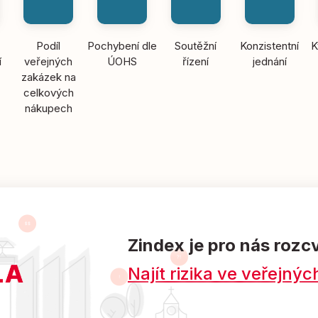
Podíl
Pochybení dle
Soutěžní
Konzistentní
K
í
veřejných
ÚOHS
řízení
jednání
zakázek na
celkových
nákupech
Zindex je pro nás rozc
Najít rizika ve veřejn