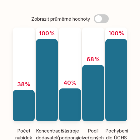
Zobrazit průměrné hodnoty
100%
100%
68%
40%
38%
Počet
Koncentrace
Nástroje
Podíl
Pochybení
nabídek
dodavatelů
podporující
veřejných
dle ÚOHS