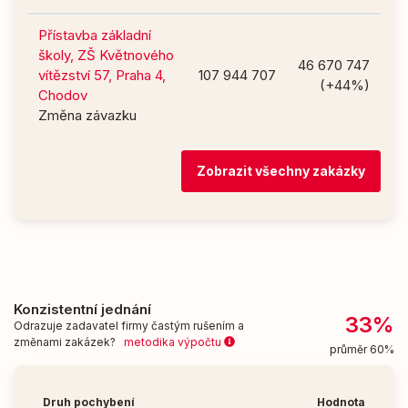
Přístavba základní
školy, ZŠ Květnového
46 670 747
vítězství 57, Praha 4,
107 944 707
(+44%)
Chodov
Změna závazku
Zobrazit všechny zakázky
Konzistentní jednání
33%
Odrazuje zadavatel firmy častým rušením a
změnami zakázek?
metodika výpočtu
průměr 60%
Druh pochybení
Hodnota