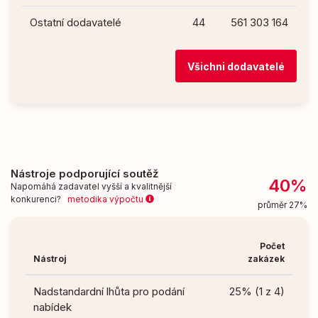
Ostatní dodavatelé
44
561 303 164
Všichni dodavatelé
Nástroje podporující soutěž
40%
Napomáhá zadavatel vyšší a kvalitnější
konkurenci?
metodika výpočtu
průměr 27%
Počet
Nástroj
zakázek
Nadstandardní lhůta pro podání
25% (1 z 4)
nabídek