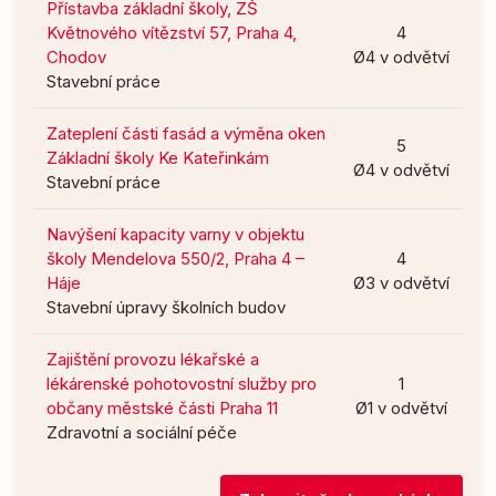
Přístavba základní školy, ZŠ
Květnového vítězství 57, Praha 4,
4
Chodov
Ø4 v odvětví
Stavební práce
Zateplení části fasád a výměna oken
5
Základní školy Ke Kateřinkám
Ø4 v odvětví
Stavební práce
Navýšení kapacity varny v objektu
školy Mendelova 550/2, Praha 4 –
4
Háje
Ø3 v odvětví
Stavební úpravy školních budov
Zajištění provozu lékařské a
lékárenské pohotovostní služby pro
1
občany městské části Praha 11
Ø1 v odvětví
Zdravotní a sociální péče