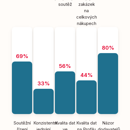
soutěž
zakázek
na
celkových
nákupech
80%
69%
56%
44%
33%
Soutěžní
Konzistentní
Kvalita dat
Kvalita dat
Názor
řízení
jednání
ve
na Profilu
dodavatelů