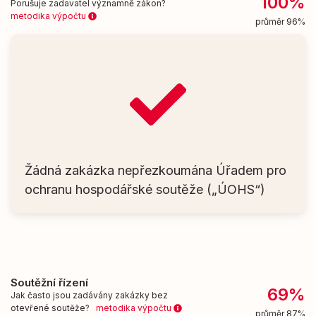
100%
Porušuje zadavatel významně zákon?
metodika výpočtu
průměr 96%
Žádná zakázka nepřezkoumána Úřadem pro
ochranu hospodářské soutěže („ÚOHS“)
Soutěžní řízení
69%
Jak často jsou zadávány zakázky bez
otevřené soutěže?
metodika výpočtu
průměr 87%