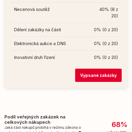
Necenová soutěž
40% (8 z
20)
Dělení zakázky na části
0% (0 z 20)
Elektronická aukce a DNS
0% (0 z 20)
Inovativní druh řízení
0% (0 z 20)
Vypsané zakázky
Podíl veřejných zakázek na
celkových nákupech
68%
Jaká část nákupů probíhá v režimu zákona o