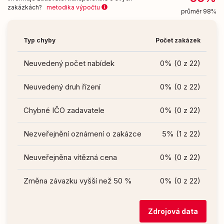
zakázkách?
metodika výpočtu
průměr 98%
Typ chyby
Počet zakázek
Neuvedený počet nabídek
0% (0 z 22)
Neuvedený druh řízení
0% (0 z 22)
Chybné IČO zadavatele
0% (0 z 22)
Nezveřejnění oznámení o zakázce
5% (1 z 22)
Neuveřejněna vítězná cena
0% (0 z 22)
Změna závazku vyšší než 50 %
0% (0 z 22)
Zdrojová data