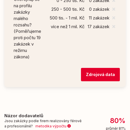
0 - 250 tis. Kč
0 zakázek
na profilu
250 - 500 tis. Kč
0 zakázek
zakázky
500 tis. - 1 mil. Kč
11 zakázek
malého
rozsahu?
více než 1 mil. Kč
17 zakázek
(Poměřujeme
proti počtu 19
zakázek v
režimu
zákona)
Zdrojová data
Názor dodavatelů
80%
Jsou zakázky podle firem realizovány férově
a profesionálně?
metodika výpočtu
průměr 81%