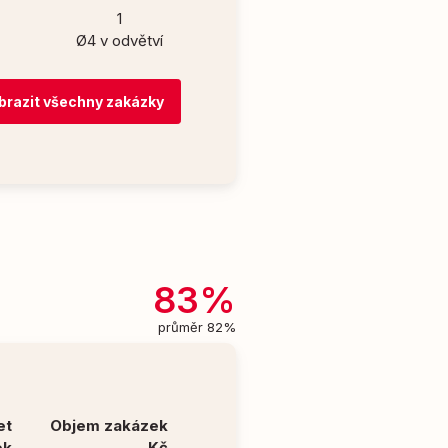
1
Ø4 v odvětví
brazit všechny zakázky
83%
průměr 82%
et
Objem zakázek
ek
Kč