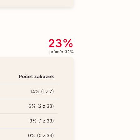
23%
průměr 32%
Počet zakázek
14% (1 z 7)
6% (2 z 33)
3% (1 z 33)
0% (0 z 33)