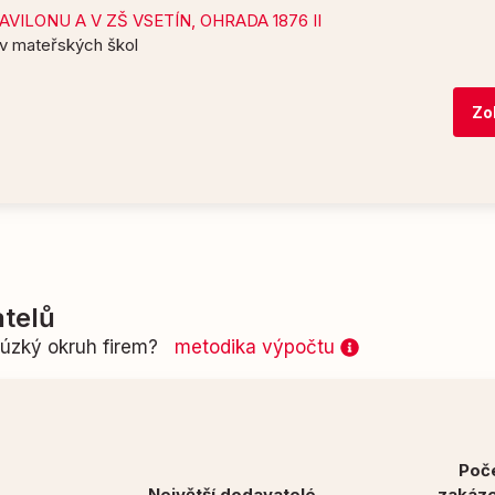
VILONU A V ZŠ VSETÍN, OHRADA 1876 II
v mateřských škol
Zo
telů
n úzký okruh firem?
metodika výpočtu
Poč
Největší dodavatelé
zakáz