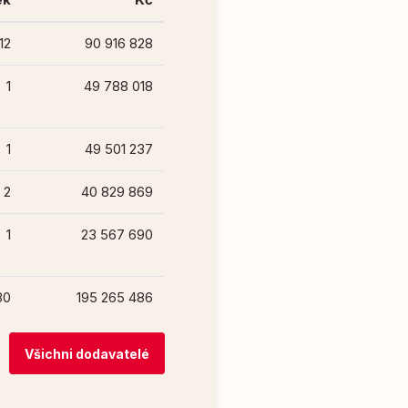
12
90 916 828
1
49 788 018
1
49 501 237
2
40 829 869
1
23 567 690
80
195 265 486
Všichni dodavatelé