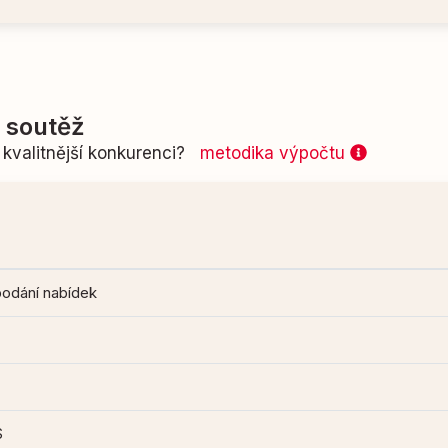
í soutěž
kvalitnější konkurenci?
metodika výpočtu
podání nabídek
S