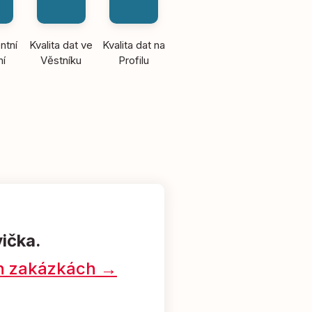
ntní
Kvalita dat ve
Kvalita dat na
ní
Věstníku
Profilu
vička.
ých zakázkách →