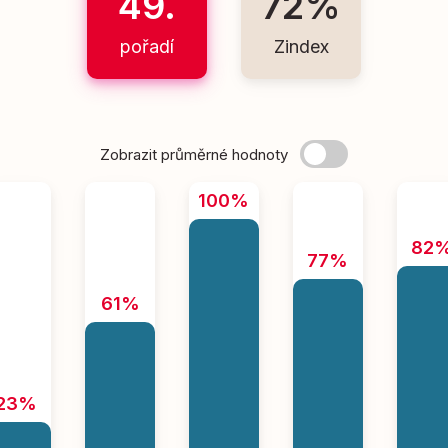
49.
72%
pořadí
Zindex
Zobrazit průměrné hodnoty
100%
82
77%
61%
23%