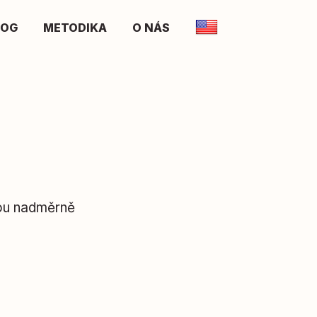
LOG
METODIKA
O NÁS
sou nadměrně