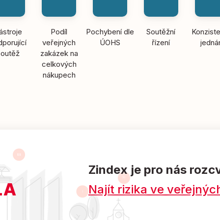
ástroje
Podíl
Pochybení dle
Soutěžní
Konziste
porující
veřejných
ÚOHS
řízení
jedná
soutěž
zakázek na
celkových
nákupech
Zindex je pro nás rozc
Najít rizika ve veřejn