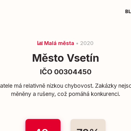
B
Malá města
• 2020
Město Vsetín
IČO 00304450
vatele má relativně nízkou chybovost. Zakázky nej
měněny a rušeny, což pomáhá konkurenci.