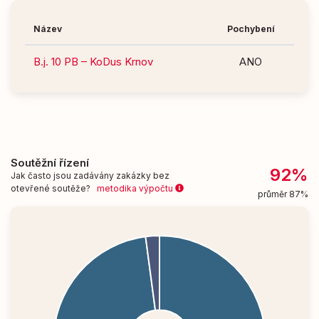
Název
Pochybení
B.j. 10 PB – KoDus Krnov
ANO
Soutěžní řízení
92%
Jak často jsou zadávány zakázky bez
otevřené soutěže?
metodika výpočtu
průměr 87%