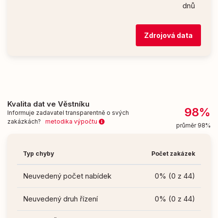
dnů
Zdrojová data
Kvalita dat ve Věstníku
98%
Informuje zadavatel transparentně o svých
zakázkách?
metodika výpočtu
průměr 98%
Typ chyby
Počet zakázek
Neuvedený počet nabídek
0% (0 z 44)
Neuvedený druh řízení
0% (0 z 44)