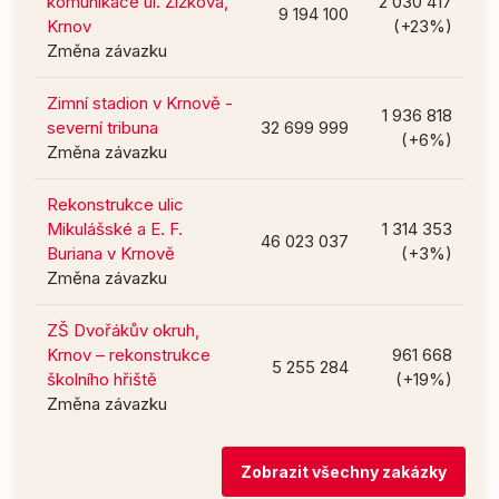
komunikace ul. Žižkova,
2 030 417
9 194 100
Krnov
(+23%)
Změna závazku
Zimní stadion v Krnově -
1 936 818
severní tribuna
32 699 999
(+6%)
Změna závazku
Rekonstrukce ulic
Mikulášské a E. F.
1 314 353
46 023 037
Buriana v Krnově
(+3%)
Změna závazku
ZŠ Dvořákův okruh,
Krnov – rekonstrukce
961 668
5 255 284
školního hřiště
(+19%)
Změna závazku
Zobrazit všechny zakázky