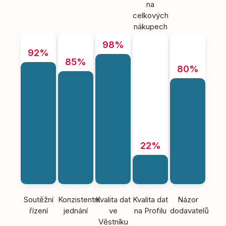
na
celkových
nákupech
98%
92%
85%
80%
22%
Soutěžní
Konzistentní
Kvalita dat
Kvalita dat
Názor
řízení
jednání
ve
na Profilu
dodavatelů
Věstníku