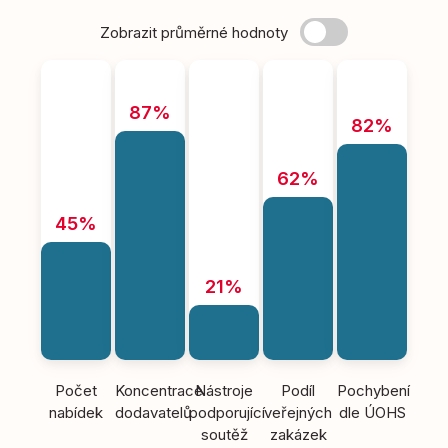
Zobrazit průměrné hodnoty
87%
82%
62%
45%
21%
Počet
Koncentrace
Nástroje
Podíl
Pochybení
nabídek
dodavatelů
podporující
veřejných
dle ÚOHS
soutěž
zakázek