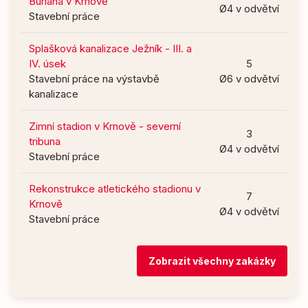
Buriana v Krnově
Ø4 v odvětví
Stavební práce
Splašková kanalizace Ježník - III. a
IV. úsek
5
Stavební práce na výstavbě
Ø6 v odvětví
kanalizace
Zimní stadion v Krnově - severní
3
tribuna
Ø4 v odvětví
Stavební práce
Rekonstrukce atletického stadionu v
7
Krnově
Ø4 v odvětví
Stavební práce
Zobrazit všechny zakázky