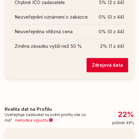
Chybné IČO zadavatele
5% (2 z 44)
Nezveřejnění oznámení o zakázce
0% (0 z 44)
Neuveřejněna vítězná cena
0% (0 z 44)
Změna závazku vyšší než 50 %
2% (1 z 44)
Zdrojová data
Kvalita dat na Profilu
22%
Uveřejňuje zadavatel na svém profilu vše co
má?
metodika výpočtu
průměr 49%