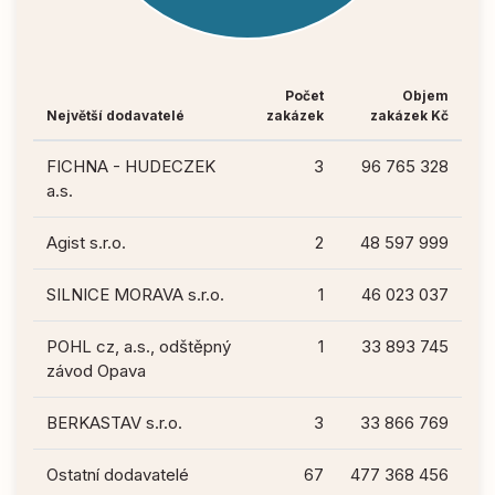
Počet
Objem
Největší dodavatelé
zakázek
zakázek Kč
FICHNA - HUDECZEK
3
96 765 328
a.s.
Agist s.r.o.
2
48 597 999
SILNICE MORAVA s.r.o.
1
46 023 037
POHL cz, a.s., odštěpný
1
33 893 745
závod Opava
BERKASTAV s.r.o.
3
33 866 769
Ostatní dodavatelé
67
477 368 456