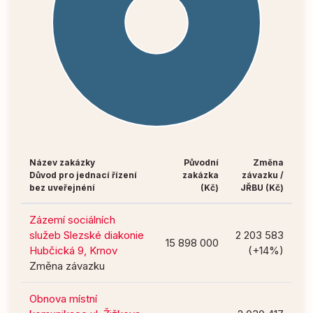
Název zakázky
Původní
Změna
Důvod pro jednací řízení
zakázka
závazku /
bez uveřejnéní
(Kč)
JŘBU (Kč)
Zázemí sociálních
služeb Slezské diakonie
2 203 583
15 898 000
Hubčická 9, Krnov
(+14%)
Změna závazku
Obnova místní