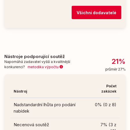
Všichni dodavatelé
Nástroje podporující soutěž
21%
Napomáhá zadavatel vyšší a kvalitnější
konkurenci?
metodika výpočtu
průměr 27%
Počet
Nástroj
zakázek
Nadstandardní lhůta pro podání
0% (0 z 8)
nabídek
Necenová soutěž
7% (3 z