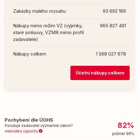
Zakázky malého rozsahu
93 692 169
Nákupy mimo režim VZ (výjimky,
965 827 491
staré smlouvy, VZMR mimo profil
zadavatele)
Nákupy celkem
1 568 027 678
Účetní nákupy celkem
Pochybení dle ÚOHS
82%
Porušuje zadavatel významně zákon?
metodika výpočtu
průměr 96%