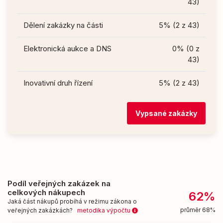
43)
Dělení zakázky na části
5% (2 z 43)
Elektronická aukce a DNS
0% (0 z
43)
Inovativní druh řízení
5% (2 z 43)
Vypsané zakázky
Podíl veřejných zakázek na
celkových nákupech
62%
Jaká část nákupů probíhá v režimu zákona o
průměr 68%
veřejných zakázkách?
metodika výpočtu