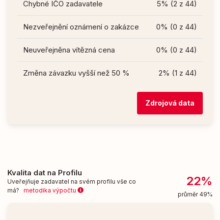
Chybné IČO zadavatele
5% (2 z 44)
Nezveřejnění oznámení o zakázce
0% (0 z 44)
Neuveřejněna vítězná cena
0% (0 z 44)
Změna závazku vyšší než 50 %
2% (1 z 44)
Zdrojová data
Kvalita dat na Profilu
22%
Uveřejňuje zadavatel na svém profilu vše co
má?
metodika výpočtu
průměr 49%