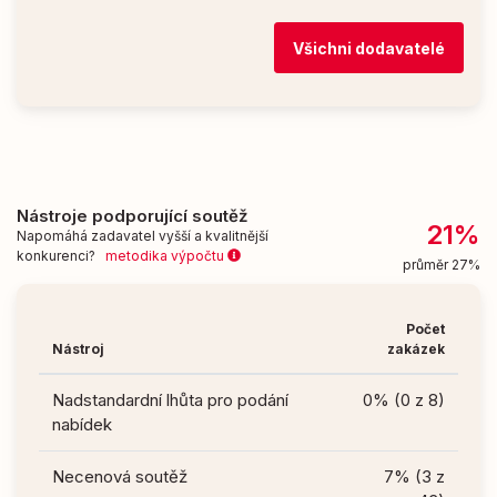
Všichni dodavatelé
Nástroje podporující soutěž
21%
Napomáhá zadavatel vyšší a kvalitnější
konkurenci?
metodika výpočtu
průměr 27%
Počet
Nástroj
zakázek
Nadstandardní lhůta pro podání
0% (0 z 8)
nabídek
Necenová soutěž
7% (3 z