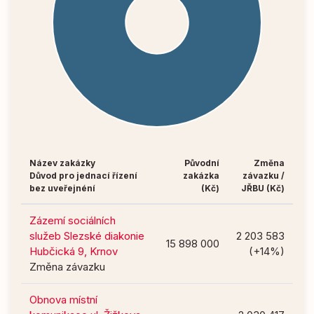
Název zakázky
Původní
Změna
Důvod pro jednací řízení
zakázka
závazku /
bez uveřejnéní
(Kč)
JŘBU (Kč)
Zázemí sociálních
služeb Slezské diakonie
2 203 583
15 898 000
Hubčická 9, Krnov
(+14%)
Změna závazku
Obnova místní