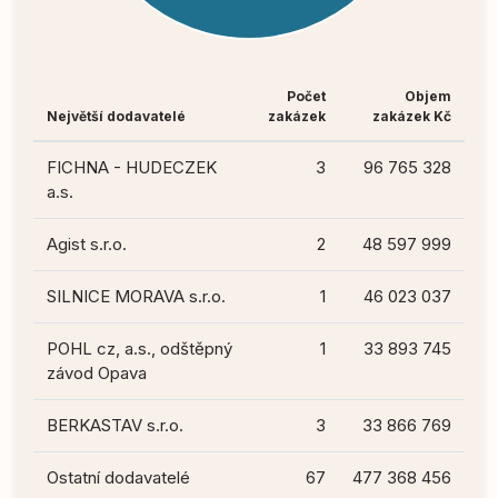
Počet
Objem
Největší dodavatelé
zakázek
zakázek Kč
FICHNA - HUDECZEK
3
96 765 328
a.s.
Agist s.r.o.
2
48 597 999
SILNICE MORAVA s.r.o.
1
46 023 037
POHL cz, a.s., odštěpný
1
33 893 745
závod Opava
BERKASTAV s.r.o.
3
33 866 769
Ostatní dodavatelé
67
477 368 456