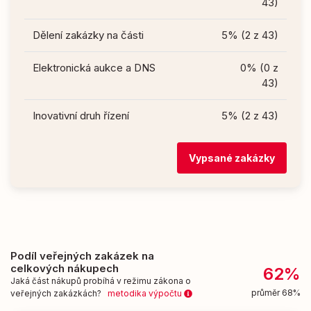
43)
Dělení zakázky na části
5% (2 z 43)
Elektronická aukce a DNS
0% (0 z
43)
Inovativní druh řízení
5% (2 z 43)
Vypsané zakázky
Podíl veřejných zakázek na
celkových nákupech
62%
Jaká část nákupů probíhá v režimu zákona o
průměr 68%
veřejných zakázkách?
metodika výpočtu