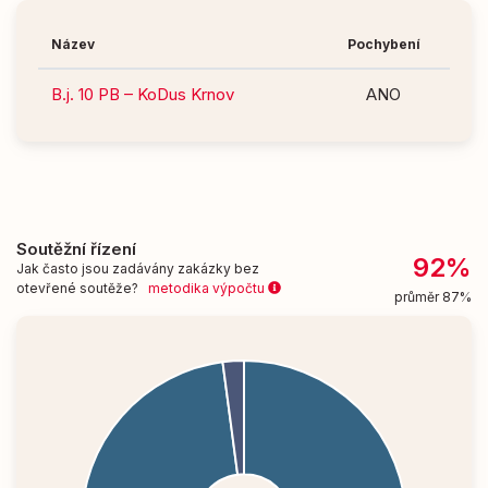
Název
Pochybení
B.j. 10 PB – KoDus Krnov
ANO
Soutěžní řízení
92%
Jak často jsou zadávány zakázky bez
otevřené soutěže?
metodika výpočtu
průměr 87%