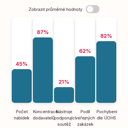
Zobrazit průměrné hodnoty
87%
82%
62%
45%
21%
Počet
Koncentrace
Nástroje
Podíl
Pochybení
nabídek
dodavatelů
podporující
veřejných
dle ÚOHS
soutěž
zakázek