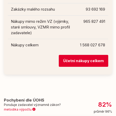
Zakázky malého rozsahu
93 692 169
Nákupy mimo režim VZ (výjimky,
965 827 491
staré smlouvy, VZMR mimo profil
zadavatele)
Nákupy celkem
1 568 027 678
Účetní nákupy celkem
Pochybení dle ÚOHS
82%
Porušuje zadavatel významně zákon?
metodika výpočtu
průměr 96%