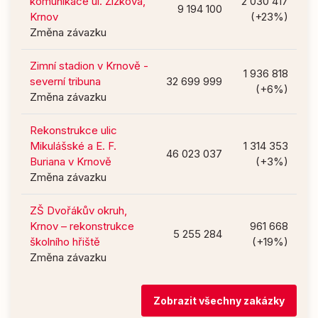
komunikace ul. Žižkova,
2 030 417
9 194 100
Krnov
(+23%)
Změna závazku
Zimní stadion v Krnově -
1 936 818
severní tribuna
32 699 999
(+6%)
Změna závazku
Rekonstrukce ulic
Mikulášské a E. F.
1 314 353
46 023 037
Buriana v Krnově
(+3%)
Změna závazku
ZŠ Dvořákův okruh,
Krnov – rekonstrukce
961 668
5 255 284
školního hřiště
(+19%)
Změna závazku
Zobrazit všechny zakázky