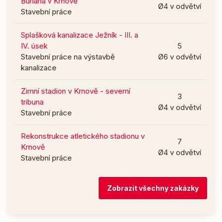
Buriana v Krnově
Ø4 v odvětví
Stavební práce
Splašková kanalizace Ježník - III. a
IV. úsek
5
Stavební práce na výstavbě
Ø6 v odvětví
kanalizace
Zimní stadion v Krnově - severní
3
tribuna
Ø4 v odvětví
Stavební práce
Rekonstrukce atletického stadionu v
7
Krnově
Ø4 v odvětví
Stavební práce
Zobrazit všechny zakázky