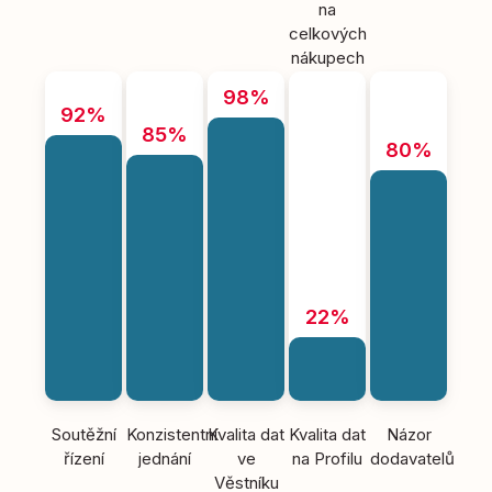
na
celkových
nákupech
98%
92%
85%
80%
22%
Soutěžní
Konzistentní
Kvalita dat
Kvalita dat
Názor
řízení
jednání
ve
na Profilu
dodavatelů
Věstníku