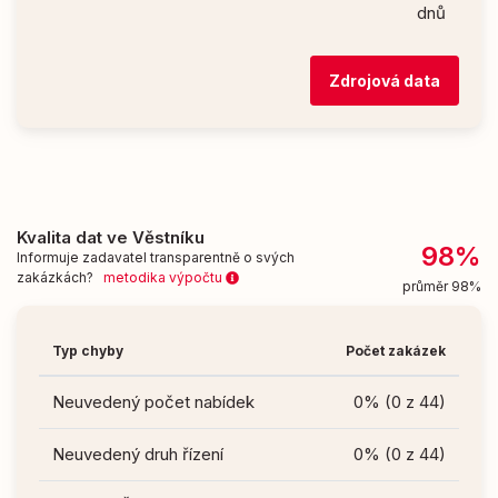
dnů
Zdrojová data
Kvalita dat ve Věstníku
98%
Informuje zadavatel transparentně o svých
zakázkách?
metodika výpočtu
průměr 98%
Typ chyby
Počet zakázek
Neuvedený počet nabídek
0% (0 z 44)
Neuvedený druh řízení
0% (0 z 44)