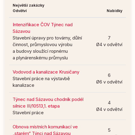
Největší zakázky
Odvětví
Nabídky
Intenzifikace ČOV Týnec nad
Sázavou
Stavební úpravy pro továrny, důlní
7
činnost, průmyslovou výrobu
Ø4 v odvětví
a budovy sloužící ropnému
a plynárenskému průmyslu
Vodovod a kanalizace Krusičany
6
Stavební práce na výstavbě
Ø6 v odvětví
kanalizace
Týnec nad Sázavou chodník podél
4
silnice III/10513,1. etapa
Ø4 v odvětví
Stavební práce
Obnova místních komunikací ve
5
„starém“ Týnci nad Sázavou