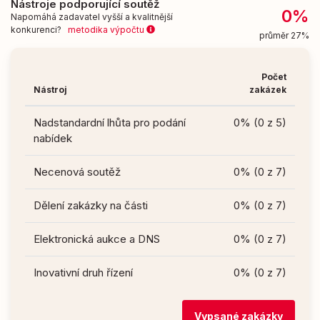
Nástroje podporující soutěž
0%
Napomáhá zadavatel vyšší a kvalitnější
konkurenci?
metodika výpočtu
průměr 27%
Počet
Nástroj
zakázek
Nadstandardní lhůta pro podání
0% (0 z 5)
nabídek
Necenová soutěž
0% (0 z 7)
Dělení zakázky na části
0% (0 z 7)
Elektronická aukce a DNS
0% (0 z 7)
Inovativní druh řízení
0% (0 z 7)
Vypsané zakázky