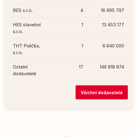
BES s.r.o.
4
16 995 797
HES stavební
1
13 453 177
s.r.o.
THT Polička,
1
6 640 000
s.r.o.
Ostatní
17
146 818 874
dodavatelé
Všichni dodavatelé