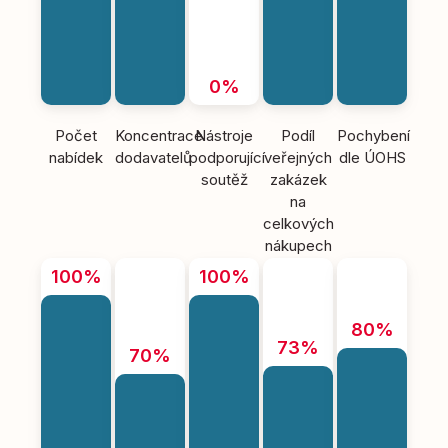
0%
Počet
Koncentrace
Nástroje
Podíl
Pochybení
nabídek
dodavatelů
podporující
veřejných
dle ÚOHS
soutěž
zakázek
na
celkových
nákupech
100%
100%
80%
73%
70%