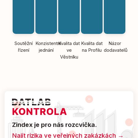
Soutěžní
Konzistentní
Kvalita dat
Kvalita dat
Názor
řízení
jednání
ve
na Profilu
dodavatelů
Věstníku
Zindex je pro nás rozcvička.
Najít rizika ve veřejných zakázkách →