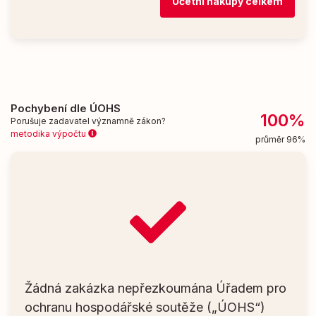
Účetní nákupy celkem
Pochybení dle ÚOHS
100%
Porušuje zadavatel významně zákon?
metodika výpočtu
průměr 96%
Žádná zakázka nepřezkoumána Úřadem pro
ochranu hospodářské soutěže („ÚOHS“)