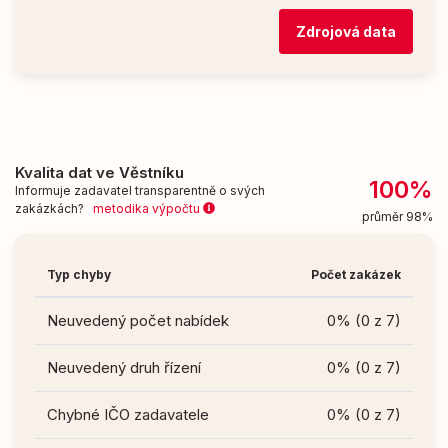
Zdrojová data
Kvalita dat ve Věstníku
100%
Informuje zadavatel transparentně o svých
zakázkách?
metodika výpočtu
průměr 98%
Typ chyby
Počet zakázek
Neuvedený počet nabídek
0% (0 z 7)
Neuvedený druh řízení
0% (0 z 7)
Chybné IČO zadavatele
0% (0 z 7)