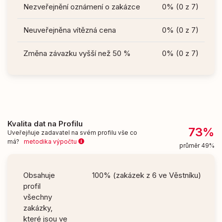
Nezveřejnění oznámení o zakázce
0% (0 z 7)
Neuveřejněna vítězná cena
0% (0 z 7)
Změna závazku vyšší než 50 %
0% (0 z 7)
Kvalita dat na Profilu
73%
Uveřejňuje zadavatel na svém profilu vše co
má?
metodika výpočtu
průměr 49%
Obsahuje
100% (zakázek z 6 ve Věstníku)
profil
všechny
zakázky,
které jsou ve