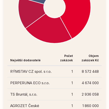
Počet
Objem
Největší dodavatelé
zakázek
zakázek Kč
RÝMSTAV CZ spol. s r.o.
1
8 572 448
PERPERUNA ECO s.r.o.
1
4 674 000
TS Bruntál, s.r.o.
1
2 936 058
AGROZET České
1
1 860 000