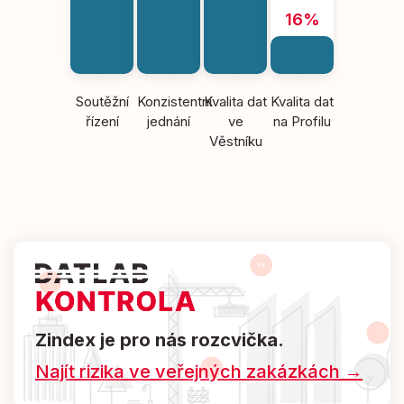
16%
Soutěžní
Konzistentní
Kvalita dat
Kvalita dat
řízení
jednání
ve
na Profilu
Věstníku
Zindex je pro nás rozcvička.
Najít rizika ve veřejných zakázkách →