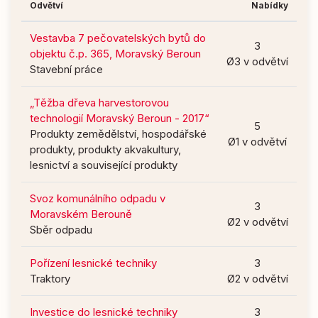
Odvětví
Nabídky
Vestavba 7 pečovatelských bytů do
3
objektu č.p. 365, Moravský Beroun
Ø3 v odvětví
Stavební práce
„Těžba dřeva harvestorovou
technologií Moravský Beroun - 2017“
5
Produkty zemědělství, hospodářské
Ø1 v odvětví
produkty, produkty akvakultury,
lesnictví a související produkty
Svoz komunálního odpadu v
3
Moravském Berouně
Ø2 v odvětví
Sběr odpadu
Pořízení lesnické techniky
3
Traktory
Ø2 v odvětví
Investice do lesnické techniky
3