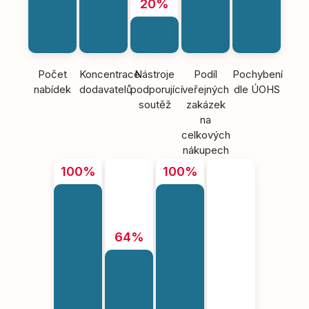
20%
Počet
Koncentrace
Nástroje
Podíl
Pochybení
nabídek
dodavatelů
podporující
veřejných
dle ÚOHS
soutěž
zakázek
na
celkových
nákupech
100%
100%
64%