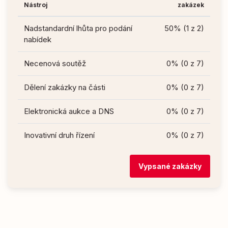
Nástroj
zakázek
Nadstandardní lhůta pro podání
50% (1 z 2)
nabídek
Necenová soutěž
0% (0 z 7)
Dělení zakázky na části
0% (0 z 7)
Elektronická aukce a DNS
0% (0 z 7)
Inovativní druh řízení
0% (0 z 7)
Vypsané zakázky