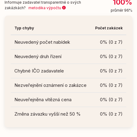
100%
Informuje zadavatel transparentně o svých
zakázkách?
metodika výpočtu
průměr 96%
Typ chyby
Počet zakázek
Neuvedený počet nabídek
0% (0 z 7)
Neuvedený druh řízení
0% (0 z 7)
Chybné IČO zadavatele
0% (0 z 7)
Nezveřejnění oznámení o zakázce
0% (0 z 7)
Neuveřejněna vítězná cena
0% (0 z 7)
Změna závazku vyšší než 50 %
0% (0 z 7)