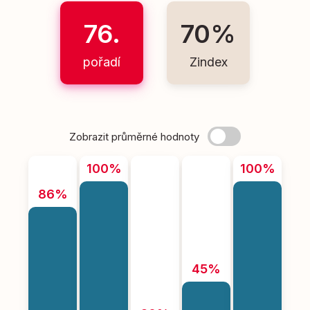
76.
70%
pořadí
Zindex
Zobrazit průměrné hodnoty
100%
100%
86%
45%