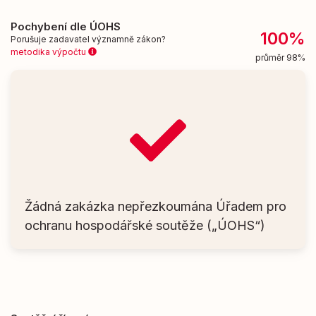
Pochybení dle ÚOHS
100%
Porušuje zadavatel významně zákon?
metodika výpočtu
průměr 98%
Žádná zakázka nepřezkoumána Úřadem pro
ochranu hospodářské soutěže („ÚOHS“)