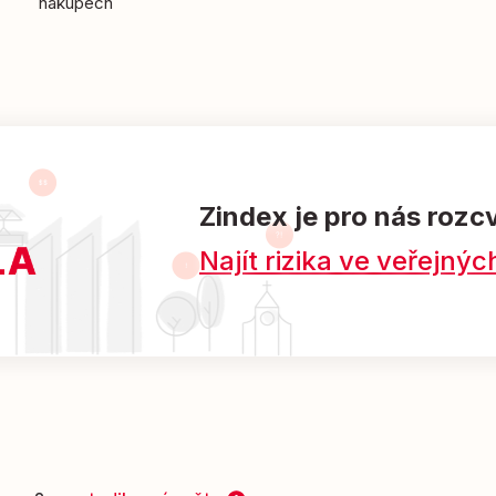
nákupech
Zindex je pro nás rozc
Najít rizika ve veřejn