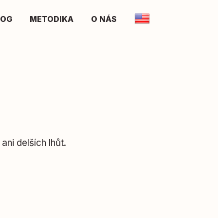
LOG
METODIKA
O NÁS
ni delších lhůt.
.