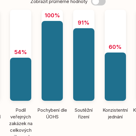
Zobrazit průměrné hodnoty
100%
91%
60%
54%
Podíl
Pochybení dle
Soutěžní
Konzistentní
K
í
veřejných
ÚOHS
řízení
jednání
zakázek na
celkových