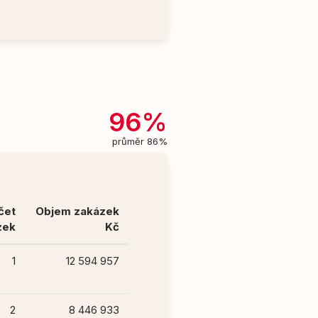
96%
průměr 86%
čet
Objem zakázek
zek
Kč
1
12 594 957
2
8 446 933