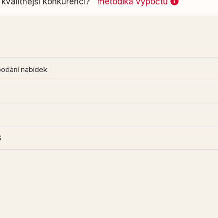
kvalitnější konkurenci?
metodika výpočtu
podání nabídek
S