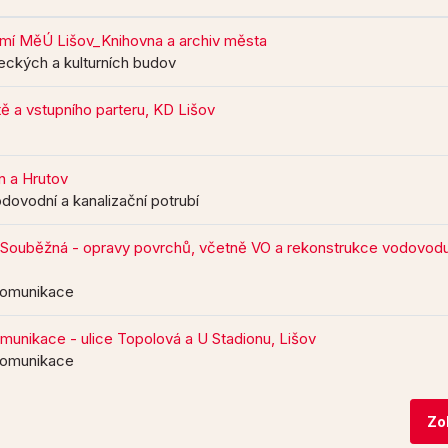
emí MěÚ Lišov_Knihovna a archiv města
eckých a kulturních budov
tě a vstupního parteru, KD Lišov
n a Hrutov
dovodní a kanalizační potrubí
e Souběžná - opravy povrchů, včetně VO a rekonstrukce vodovod
komunikace
munikace - ulice Topolová a U Stadionu, Lišov
komunikace
Zo