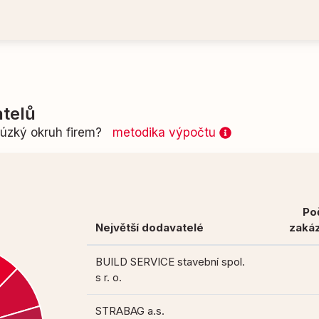
telů
n úzký okruh firem?
metodika výpočtu
Po
Největší dodavatelé
zaká
BUILD SERVICE stavební spol.
s r. o.
STRABAG a.s.