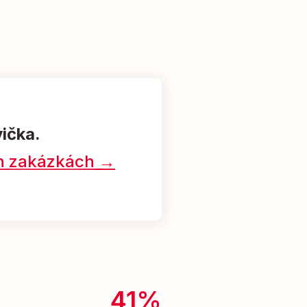
vička.
ých zakázkách →
41%