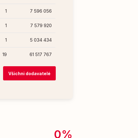
1
7 596 056
1
7 579 920
1
5 034 434
19
61 517 767
Všichni dodavatelé
0%