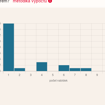
 firem?
metodika výpočtu