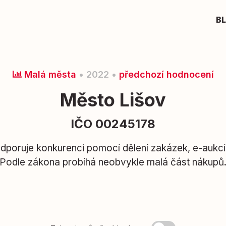
B
Malá města
• 2022 •
předchozí hodnocení
Město Lišov
IČO 00245178
poruje konkurenci pomocí dělení zakázek, e-aukcí a
Podle zákona probíhá neobvykle malá část nákupů