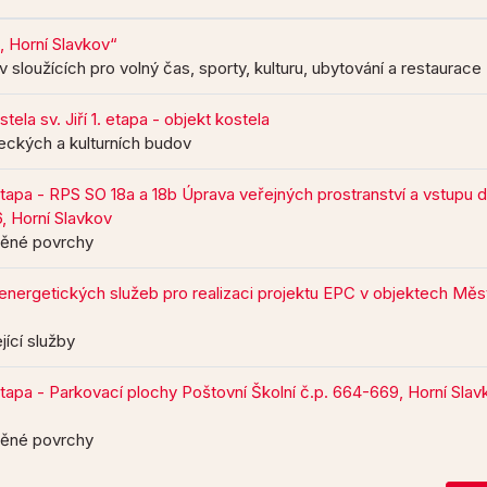
, Horní Slavkov“
 sloužících pro volný čas, sporty, kulturu, ubytování a restaurace
tela sv. Jiří 1. etapa - objekt kostela
eckých a kulturních budov
etapa - RPS SO 18a a 18b Úprava veřejných prostranství a vstupu 
6, Horní Slavkov
něné povrchy
energetických služeb pro realizaci projektu EPC v objektech Měs
jící služby
etapa - Parkovací plochy Poštovní Školní č.p. 664-669, Horní Slav
něné povrchy