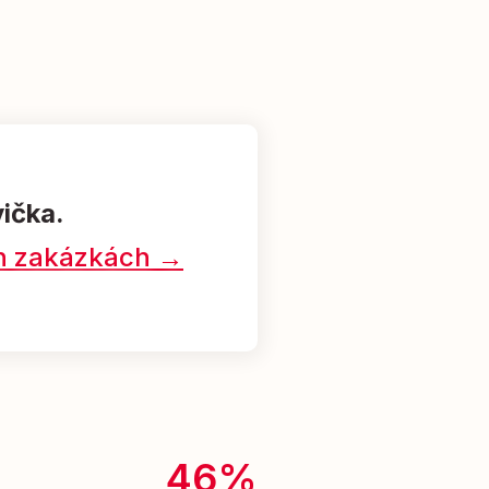
vička.
ých zakázkách →
46%