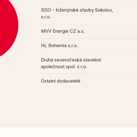
ISSO - Inženýrské stavby Sokolov,
s.r.o.
MVV Energie CZ a.s.
HL Bohemia s.r.o.
Druhá severočeská stavební
společnost spol. s r.o.
Ostatní dodavatelé