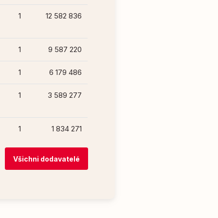
1
12 582 836
1
9 587 220
1
6 179 486
1
3 589 277
1
1 834 271
Všichni dodavatelé