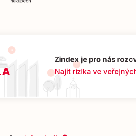
nákupech
Zindex je pro nás rozc
Najít rizika ve veřejn