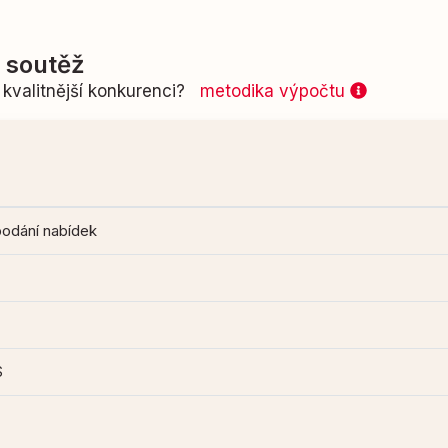
í soutěž
kvalitnější konkurenci?
metodika výpočtu
podání nabídek
S