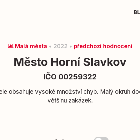
B
Malá města
• 2022 •
předchozí hodnocení
Město Horní Slavkov
IČO 00259322
tele obsahuje vysoké množství chyb. Malý okruh dod
většinu zakázek.