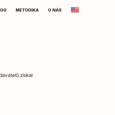
LOG
METODIKA
O NÁS
avatelů získal