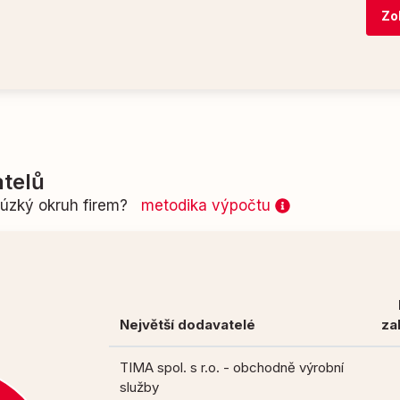
Zo
telů
n úzký okruh firem?
metodika výpočtu
Největší dodavatelé
za
TIMA spol. s r.o. - obchodně výrobní
služby