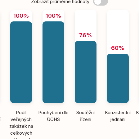
Zobrazit průměrné hodnoty
100%
100%
76%
60%
Podíl
Pochybení dle
Soutěžní
Konzistentní
K
í
veřejných
ÚOHS
řízení
jednání
zakázek na
celkových