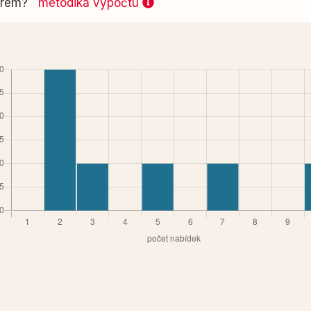
 firem?
metodika výpočtu