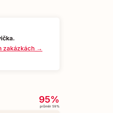
vička.
ých zakázkách →
95%
průměr 59%