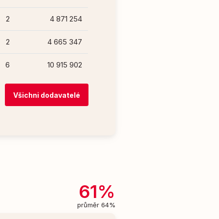
2
4 871 254
2
4 665 347
6
10 915 902
Všichni dodavatelé
61%
průměr 64%