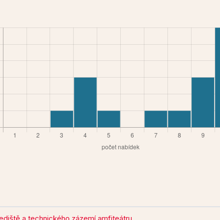
diště a technického zázemí amfiteátru