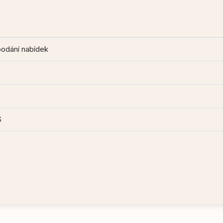
podání nabídek
S