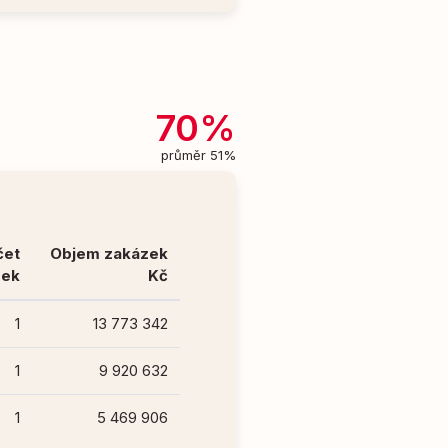
70%
průměr 51%
čet
Objem zakázek
zek
Kč
1
13 773 342
1
9 920 632
1
5 469 906