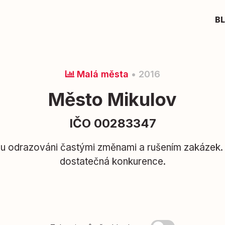
B
Malá města
• 2016
Město Mikulov
IČO 00283347
u odrazováni častými změnami a rušením zakázek.
dostatečná konkurence.