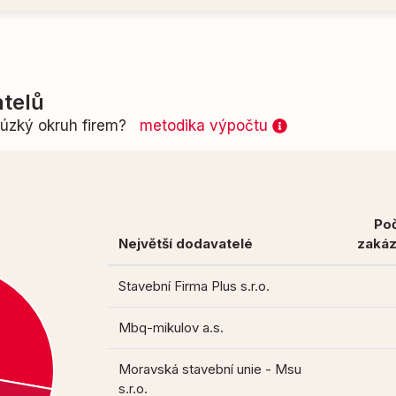
telů
n úzký okruh firem?
metodika výpočtu
Po
Největší dodavatelé
zaká
Stavební Firma Plus s.r.o.
Mbq-mikulov a.s.
Moravská stavební unie - Msu
s.r.o.