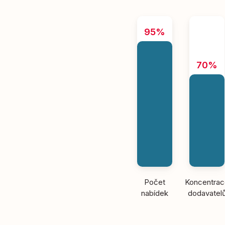
95%
70%
Počet
Koncentra
nabídek
dodavatel