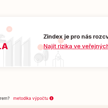
Zindex je pro nás rozc
Najít rizika ve veřejn
 firem?
metodika výpočtu