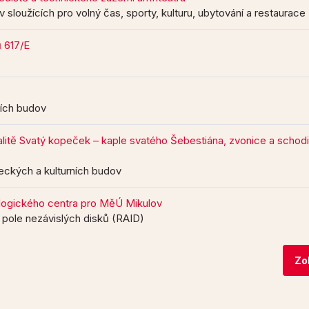
 sloužících pro volný čas, sporty, kulturu, ubytování a restaurace
ů 617/E
ních budov
alitě Svatý kopeček – kaple svatého Šebestiána, zvonice a schodi
eckých a kulturních budov
logického centra pro MěÚ Mikulov
pole nezávislých disků (RAID)
Zo