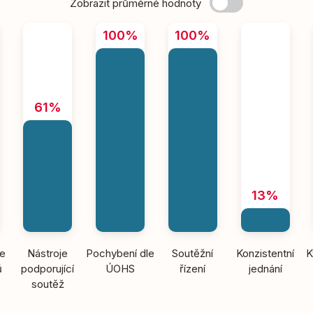
Zobrazit průměrné hodnoty
100%
100%
61%
13%
ce
Nástroje
Pochybení dle
Soutěžní
Konzistentní
K
ů
podporující
ÚOHS
řízení
jednání
soutěž