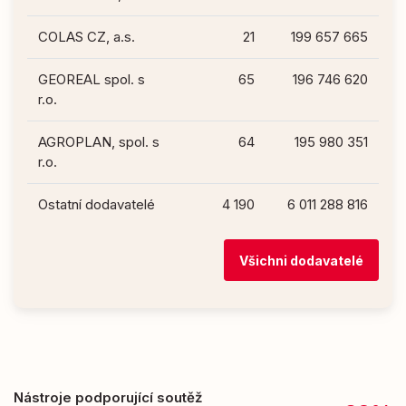
COLAS CZ, a.s.
21
199 657 665
GEOREAL spol. s
65
196 746 620
r.o.
AGROPLAN, spol. s
64
195 980 351
r.o.
Ostatní dodavatelé
4 190
6 011 288 816
Všichni dodavatelé
Nástroje podporující soutěž