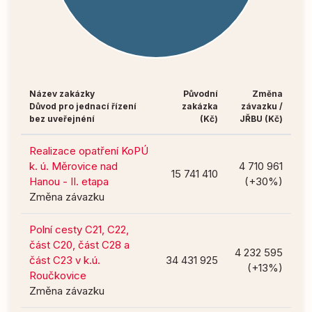
Název zakázky
Původní
Změna
Důvod pro jednací řízení
zakázka
závazku /
bez uveřejnéní
(Kč)
JŘBU (Kč)
Realizace opatření KoPÚ
k. ú. Měrovice nad
4 710 961
15 741 410
Hanou - II. etapa
(+30%)
Změna závazku
Polní cesty C21, C22,
část C20, část C28 a
4 232 595
část C23 v k.ú.
34 431 925
(+13%)
Roučkovice
Změna závazku