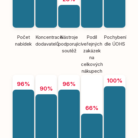
Počet
Koncentrace
Nástroje
Podíl
Pochybení
nabídek
dodavatelů
podporující
veřejných
dle ÚOHS
soutěž
zakázek
na
celkových
nákupech
100%
96%
96%
90%
66%