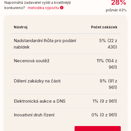
28%
Napomáhá zadavatel vyšší a kvalitnější
konkurenci?
metodika výpočtu
průměr 43%
Nástroj
Počet zakázek
Nadstandardní lhůta pro podání
5% (22 z
nabídek
430)
Necenová soutěž
11% (104 z
961)
Dělení zakázky na části
9% (91 z
961)
Elektronická aukce a DNS
1% (9 z 961)
Inovativní druh řízení
0% (0 z 961)