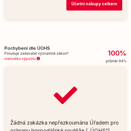
Účetní nákupy celkem
Pochybení dle ÚOHS
100%
Porušuje zadavatel významně zákon?
metodika výpočtu
průměr 94%
Žádná zakázka nepřezkoumána Úřadem pro
ochranu hospodářské soutěže („ÚOHS“)