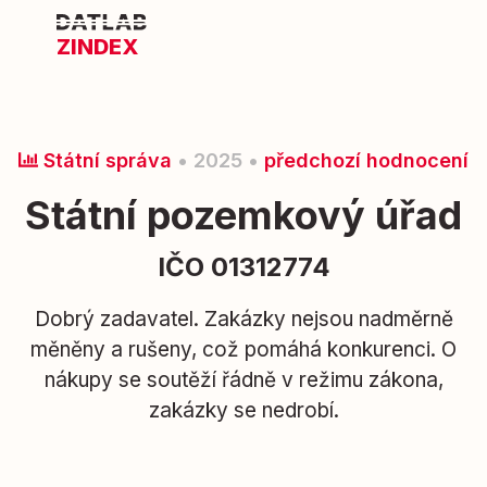
ZINDEX
Státní správa
• 2025 •
předchozí hodnocení
Státní pozemkový úřad
IČO 01312774
Dobrý zadavatel. Zakázky nejsou nadměrně
měněny a rušeny, což pomáhá konkurenci. O
nákupy se soutěží řádně v režimu zákona,
zakázky se nedrobí.