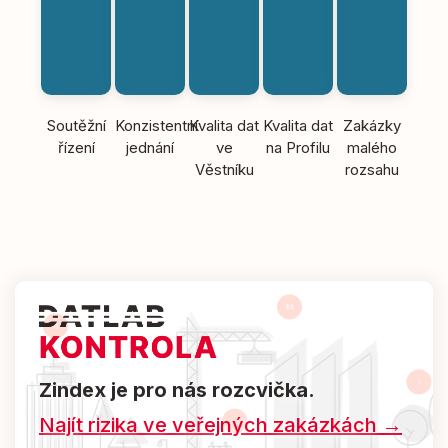
Soutěžní
Konzistentní
Kvalita dat
Kvalita dat
Zakázky
řízení
jednání
ve
na Profilu
malého
Věstníku
rozsahu
Zindex je pro nás rozcvička.
Najít rizika ve veřejných zakázkách →