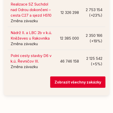
Realizace SZ Suchdol
nad Odrou dokončení –
2 753 154
12 326 298
cesta C27 a sjezd HS10
(+23%)
Změna závazku
Nádrž II. a LBC 2b v k.ú.
2 350 166
Kněževes u Rakovníka
12 385 000
(+19%)
Změna závazku
Polní cesty stavby D6 v
2 125 542
k.ú. Řevničov III.
46 746 158
(+5%)
Změna závazku
Zobrazit všechny zakázky