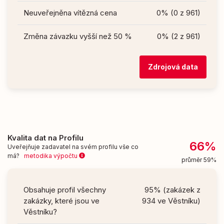
Neuveřejněna vítězná cena
0% (0 z 961)
Změna závazku vyšší než 50 %
0% (2 z 961)
Zdrojová data
Kvalita dat na Profilu
66%
Uveřejňuje zadavatel na svém profilu vše co
má?
metodika výpočtu
průměr 59%
Obsahuje profil všechny
95% (zakázek z
zakázky, které jsou ve
934 ve Věstníku)
Věstníku?