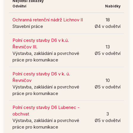
Největší zakázky
Odvětví
Nabídky
Ochranná retenční nádrž Lichnov II
18
Stavební práce
Ø4 v odvětví
Polní cesty stavby D6 v k.ú.
Řevničov III.
13
Výstavba, zakládání a povrchové
Ø5 v odvětví
práce pro komunikace
Polní cesty stavby D6 v k. ú.
Řevničov
10
Výstavba, zakládání a povrchové
Ø5 v odvětví
práce pro komunikace
Polní cesty stavby D6 Lubenec -
obchvat
3
Výstavba, zakládání a povrchové
Ø5 v odvětví
práce pro komunikace