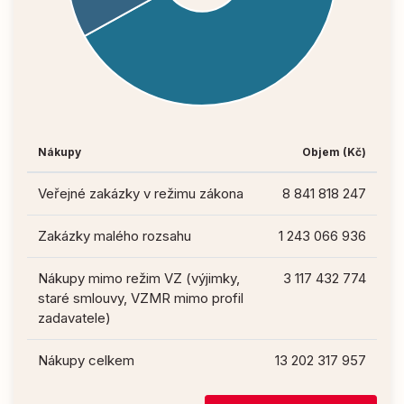
Nákupy
Objem (Kč)
Veřejné zakázky v režimu zákona
8 841 818 247
Zakázky malého rozsahu
1 243 066 936
Nákupy mimo režim VZ (výjimky,
3 117 432 774
staré smlouvy, VZMR mimo profil
zadavatele)
Nákupy celkem
13 202 317 957