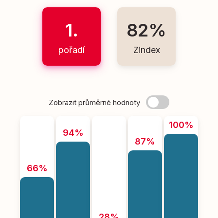
1.
82%
pořadí
Zindex
Zobrazit průměrné hodnoty
100%
94%
87%
66%
28%