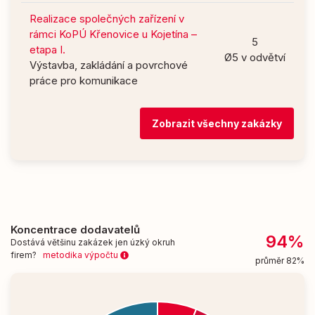
Realizace společných zařízení v
rámci KoPÚ Křenovice u Kojetína –
5
etapa I.
Ø5 v odvětví
Výstavba, zakládání a povrchové
práce pro komunikace
Zobrazit všechny zakázky
Koncentrace dodavatelů
94%
Dostává většinu zakázek jen úzký okruh
firem?
metodika výpočtu
průměr 82%