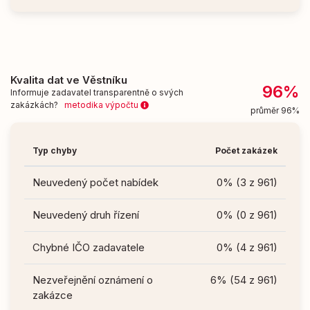
Kvalita dat ve Věstníku
96%
Informuje zadavatel transparentně o svých
zakázkách?
metodika výpočtu
průměr 96%
Typ chyby
Počet zakázek
Neuvedený počet nabídek
0% (3 z 961)
Neuvedený druh řízení
0% (0 z 961)
Chybné IČO zadavatele
0% (4 z 961)
Nezveřejnění oznámení o
6% (54 z 961)
zakázce