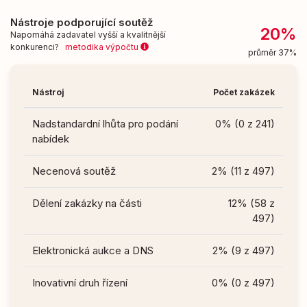
Nástroje podporující soutěž
20%
Napomáhá zadavatel vyšší a kvalitnější
konkurenci?
metodika výpočtu
průměr 37%
Nástroj
Počet zakázek
Nadstandardní lhůta pro podání
0% (0 z 241)
nabídek
Necenová soutěž
2% (11 z 497)
Dělení zakázky na části
12% (58 z
497)
Elektronická aukce a DNS
2% (9 z 497)
Inovativní druh řízení
0% (0 z 497)