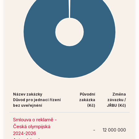
Název zakázky
Původní
Změna
Důvod pro jednací řízení
zakázka
závazku /
bez uveřejnéní
(Kč)
JŘBU (Kč)
Smlouva o reklamě -
Česká olympijská
-
12 000 000
2024-2026