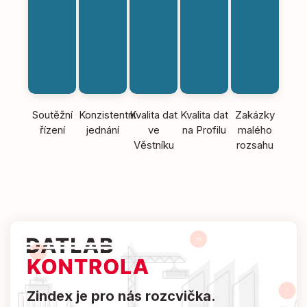
Soutěžní
Konzistentní
Kvalita dat
Kvalita dat
Zakázky
řízení
jednání
ve
na Profilu
malého
Věstníku
rozsahu
Zindex je pro nás rozcvička.