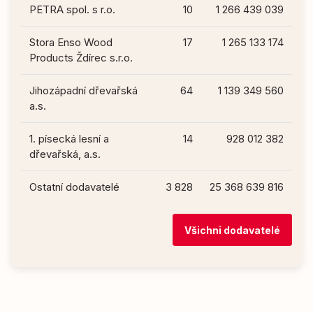
PETRA spol. s r.o.
10
1 266 439 039
Stora Enso Wood
17
1 265 133 174
Products Ždírec s.r.o.
Jihozápadní dřevařská
64
1 139 349 560
a.s.
1. písecká lesní a
14
928 012 382
dřevařská, a.s.
Ostatní dodavatelé
3 828
25 368 639 816
Všichni dodavatelé