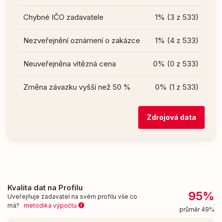
Chybné IČO zadavatele
1% (3 z 533)
Nezveřejnění oznámení o zakázce
1% (4 z 533)
Neuveřejněna vítězná cena
0% (0 z 533)
Změna závazku vyšší než 50 %
0% (1 z 533)
Zdrojová data
Kvalita dat na Profilu
95%
Uveřejňuje zadavatel na svém profilu vše co
má?
metodika výpočtu
průměr 49%