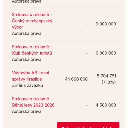
Autorská práva
Smlouva o reklamě -
Český paralympijský
-
9 000 000
výbor
Autorská práva
Smlouva o reklamě -
Klub českých turistů
-
6 000 000
Autorská práva
Výstavba AB Lesní
5 784 751
správy Kraslice
44 668 668
(+13%)
Změna závazku
Smlouva o reklamě -
Běhej lesy 2023-2026
-
4 500 000
Autorská práva