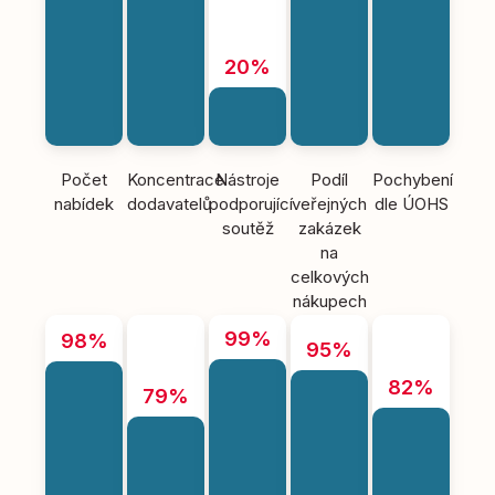
20%
Počet
Koncentrace
Nástroje
Podíl
Pochybení
nabídek
dodavatelů
podporující
veřejných
dle ÚOHS
soutěž
zakázek
na
celkových
nákupech
99%
98%
95%
82%
79%